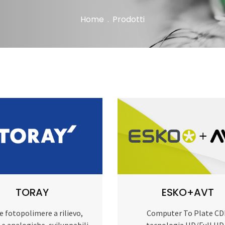
Home
.
Prodotti
TORAY
ESKO+AVT
e fotopolimere a rilievo,
Computer To Plate CD
i e analogiche, sviluppabili
tecnologia HD/Full HD