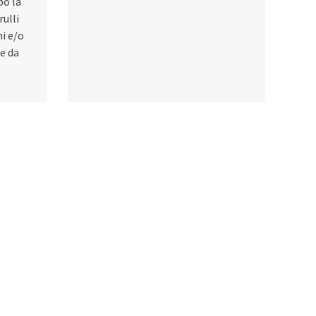
po la
rulli
ni e/o
ne da