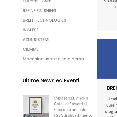
DuPont
Cyrel
a
REFINE FINISHING
BREIT TECHNOLOGIES
INGLESE
AZUL SISTEMI
CIEMME
Macchine usate e sala demo
Ultime News ed Eventi
BRE
Inglese s.r.l. vince il
Lead
Gold Leaf Award al
Cure™ 
Concorso annuale
ologra
FSEA di abbellimento