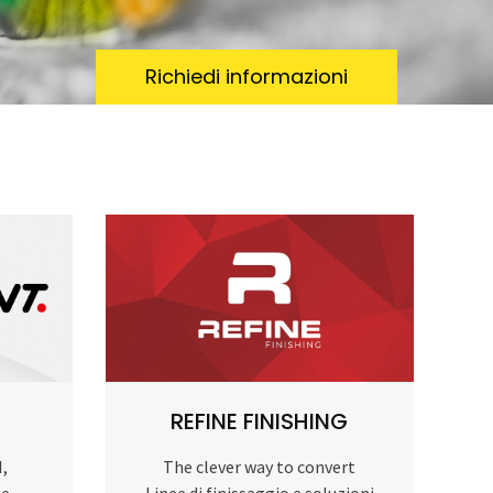
Richiedi informazioni
REFINE FINISHING
I,
The clever way to convert
 e
Linee di finissaggio e soluzioni