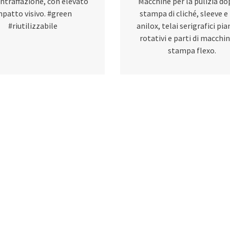
ntraffazione, con elevato
Macchine per la pulizia do
mpatto visivo. #green
stampa di cliché, sleeve e 
#riutilizzabile
anilox, telai serigrafici pia
rotativi e parti di macchi
stampa flexo.