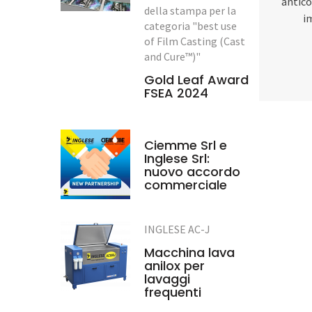
antico
della stampa per la
i
categoria "best use
of Film Casting (Cast
and Cure™)"
Gold Leaf Award
FSEA 2024
Ciemme Srl e
Inglese Srl:
nuovo accordo
commerciale
INGLESE AC-J
Macchina lava
anilox per
lavaggi
frequenti