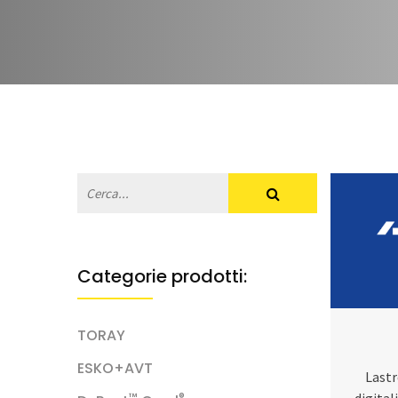
Categorie prodotti:
TORAY
ESKO+AVT
Lastr
digital
™
®